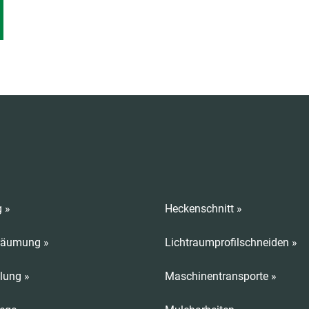
 »
Heckenschnitt »
räumung »
Lichtraumprofilschneiden »
lung »
Maschinentransporte »