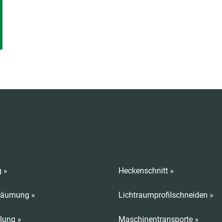
 »
Heckenschnitt »
räumung »
Lichtraumprofilschneiden »
lung »
Maschinentransporte »