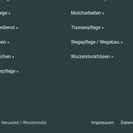
ege »
Mulcharbeiten »
rdienst »
Trassenpflege »
sen »
Wegepflege / Wegebau »
lchen »
Wurzelstockfräsen »
rpflege »
66 Neuwied / Westerwald
Impressum
Daten